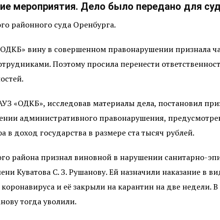
е мероприятия. Дело было передано для суд
го районного суда Оренбурга.
«ОДКБ» вину в совершенном правонарушении признала час
трудниками. Поэтому просила перенести ответственност
остей.
АУЗ «ОДКБ», исследовав материалы дела, постановил при
нии административного правонарушения, предусмотренног
 в доход государства в размере ста тысяч рублей.
кого района признал виновной в нарушении санитарно-э
и Куватова С. З. Рушанову. Ей назначили наказание в вид
коронавируса и её закрыли на карантин на две недели. В
нову тогда уволили.