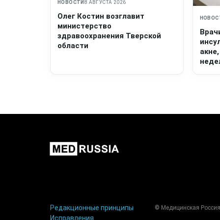
НОВОСТИ
8 АВГУСТА 2026
Олег Костин возглавит
НОВОС
министерство
Врач
здравоохранения Тверской
инсу
области
акне,
неде
Редакционные принципы
© Медицинская Россия
Исправления