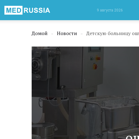
Медицинская
9 августа 2026
Россия
Домой
Новости
Детскую больницу ош
→
→
о