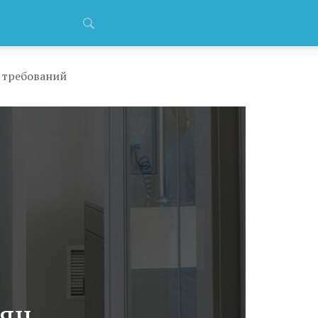
 требований
яч