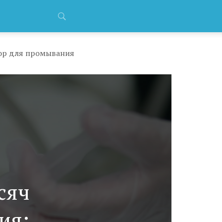
вор для промывания
сяч
ия: