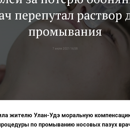
ач перепутал раствор 
промывания
7 июля 2021 16:58
ила жителю Улан-Удэ моральную компенсацию
процедуры по промыванию носовых пазух врач