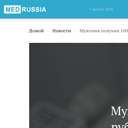
Медицинская
7 августа 2026
Россия
Домой
Новости
Мужчина получил 100
→
→
Му
ру