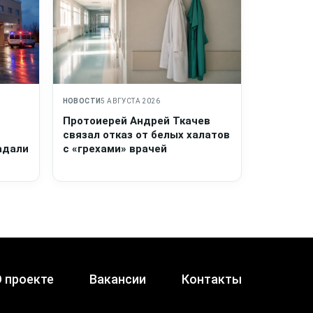
НОВОСТИ
5 АВГУСТА 2026
Протоиерей Андрей Ткачев
связал отказ от белых халатов
адали
с «грехами» врачей
 проекте
Вакансии
Контакты