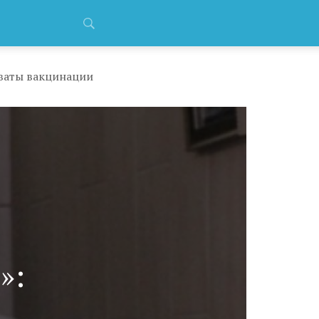
хваты вакцинации
»: