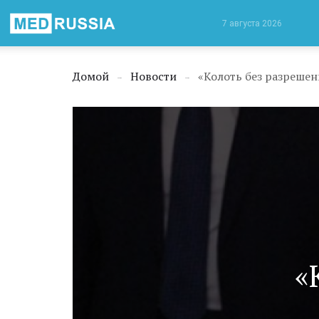
Медицинская
7 августа 2026
Россия
Домой
Новости
«Колоть без разреше
→
→
«