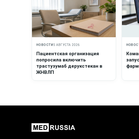
НОВОСТИ
5 АВГУСТА 2026
НОВОС
Пациентская организация
Кома
попросила включить
запу
трастузумаб дерукстекан в
фарм
ЖНВЛП