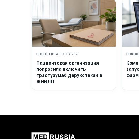
НОВОСТИ
5 АВГУСТА 2026
НОВОС
Пациентская организация
Кома
попросила включить
запу
трастузумаб дерукстекан в
фарм
ЖНВЛП