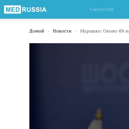
Медицинская
6 августа 2026
Россия
Домой
Новости
Мурашко: Около 4% в
→
→