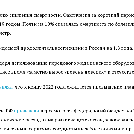
ию снижения смертности. Фактически за короткий перио
9 годом. Почти на 10% снизилась смертность по болезня
истр.
идаемой продолжительности жизни в России на 1,8 года.
даря использованию передового медицинского оборудова
днее время «заметно вырос уровень доверия» к отечеств
являл
, что к концу 2022 года ожидается превышение пл
аты РФ
призывали
пересмотреть федеральный бюджет на 2
е снижение расходов на развитие детского здравоохране
логическими, сердечно-сосудистыми заболеваниями и пр.