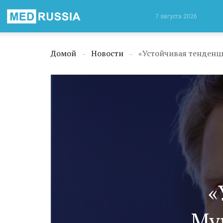
Медицинская
7 августа 2026
Россия
Домой
Новости
«Устойчивая тенденци
→
→
«
Му