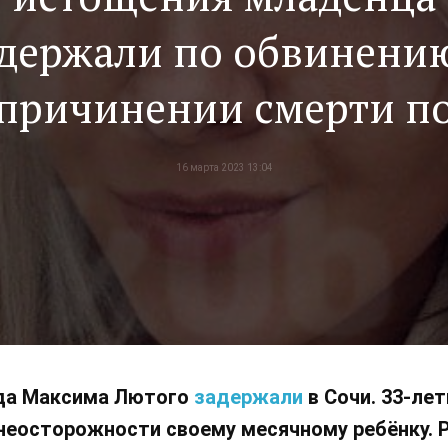
держали по обвинени
причинении смерти п
неосторожности
16 марта 2023 13:04
да Максима Лютого
задержали
в Сочи. 33-ле
 неосторожности своему месячному ребёнку. 