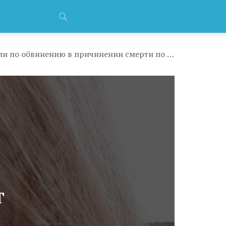
Мать скончавшегося от истощения младенца задержали по обвинению в причинении смерти по неосторожности
т