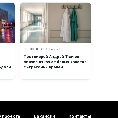
НОВОСТИ
5 АВГУСТА 2026
Протоиерей Андрей Ткачев
связал отказ от белых халатов
адали
с «грехами» врачей
 проекте
Вакансии
Контакты