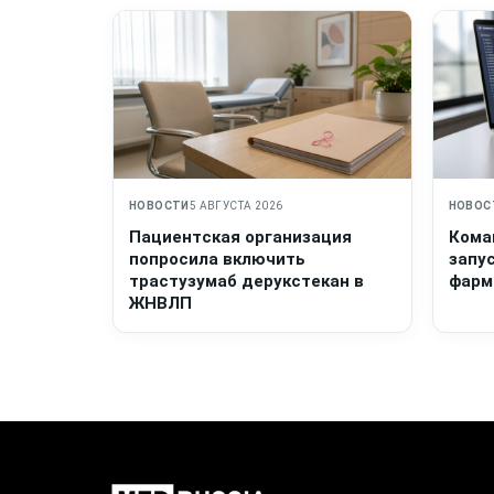
НОВОСТИ
5 АВГУСТА 2026
НОВОС
Пациентская организация
Кома
попросила включить
запу
трастузумаб дерукстекан в
фарм
ЖНВЛП