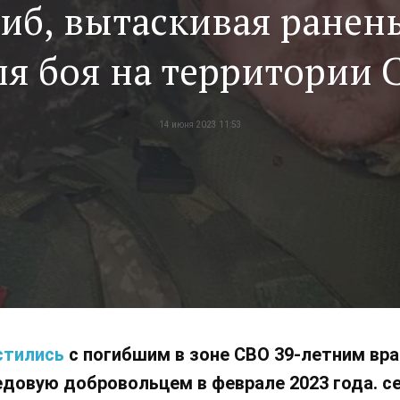
иб, вытаскивая ранен
ля боя на территории 
14 июня 2023 11:53
стились
с погибшим в зоне СВО 39-летним в
едовую добровольцем в феврале 2023 года. се