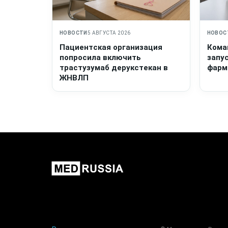
НОВОСТИ
5 АВГУСТА 2026
НОВОС
Пациентская организация
Кома
попросила включить
запу
трастузумаб дерукстекан в
фарм
ЖНВЛП