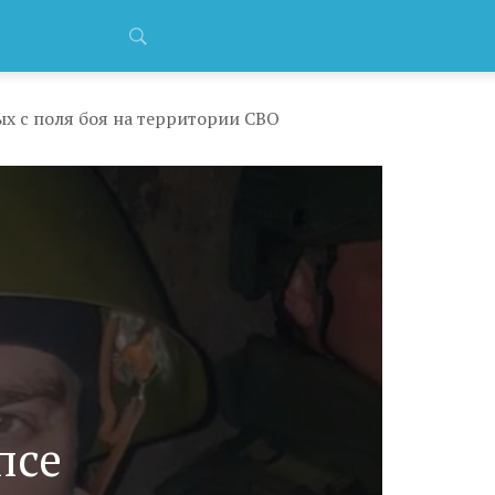
ых с поля боя на территории СВО
псе