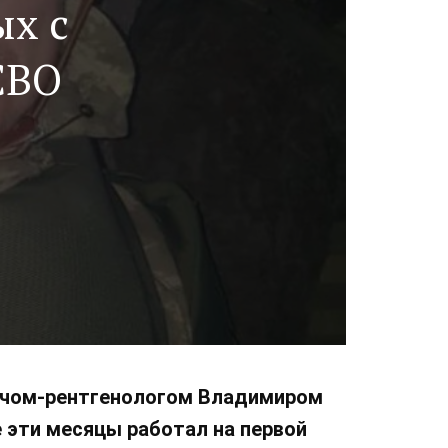
ых с
СВО
рачом-рентгенологом Владимиром
 эти месяцы работал на первой