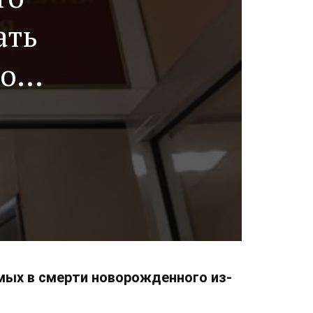
ать
тобы
у
мых в смерти новорожденного из-