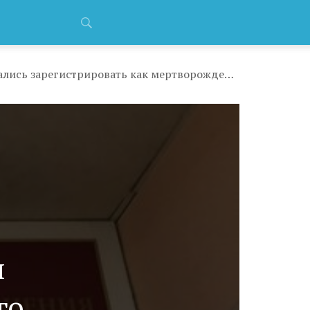
Умершего в читинском роддоме новорожденного пытались зарегистрировать как мертворожденного, чтобы не портить статистику
м
го