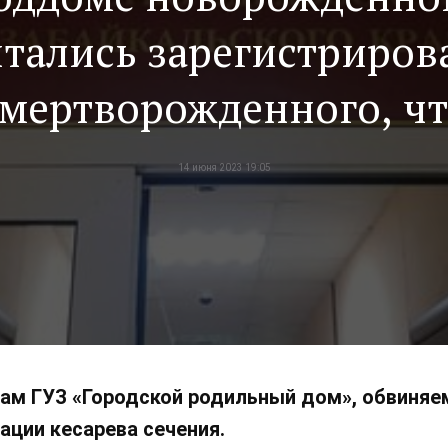
тались зарегистриров
 мертворожденного, ч
не портить статистик
14 июня 2023 19:05
чам ГУЗ «Городской родильный дом», обвиняе
ации кесарева сечения.