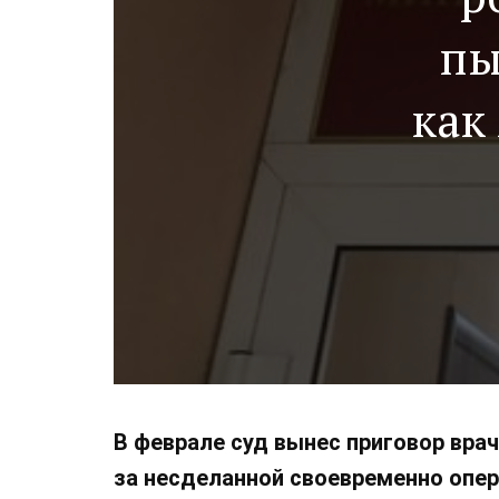
пы
как
В феврале суд вынес приговор вра
за несделанной своевременно опер