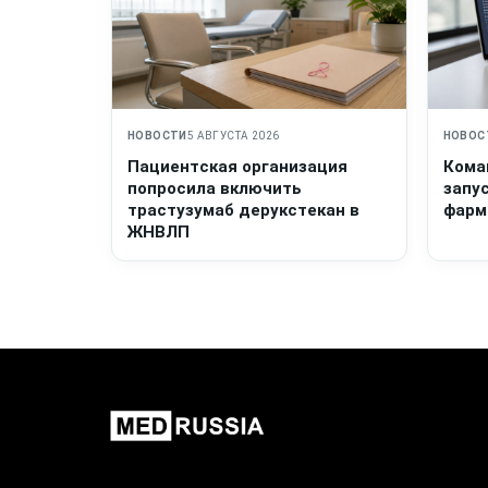
НОВОСТИ
5 АВГУСТА 2026
НОВОС
Пациентская организация
Кома
попросила включить
запу
трастузумаб дерукстекан в
фарм
ЖНВЛП