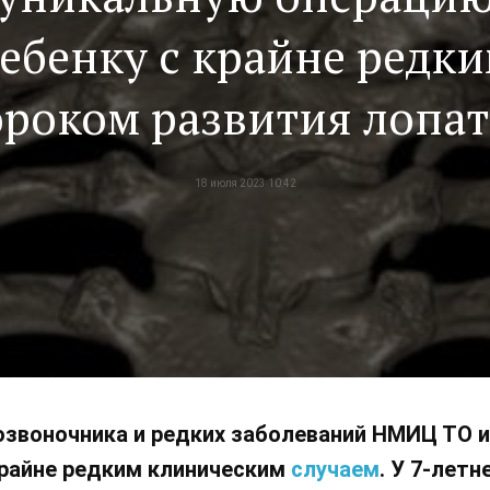
ебенку с крайне редк
роком развития лопа
18 июля 2023 10:42
озвоночника и редких заболеваний НМИЦ ТО и
крайне редким клиническим
случаем
. У 7-лет