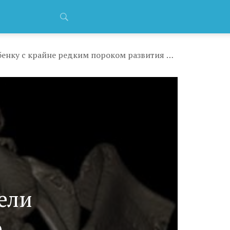
Курганские хирурги провели уникальную операцию ребенку с крайне редким пороком развития лопаток
ели
ю