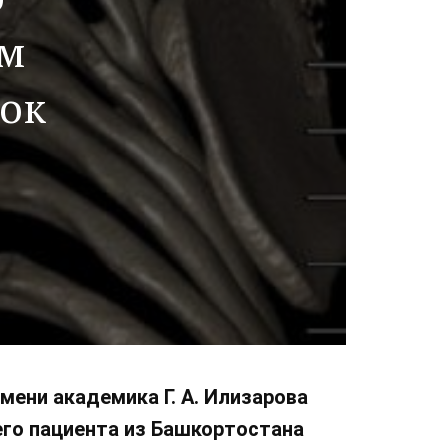
им
ток
мени академика Г. А. Илизарова
него пациента из Башкортостана