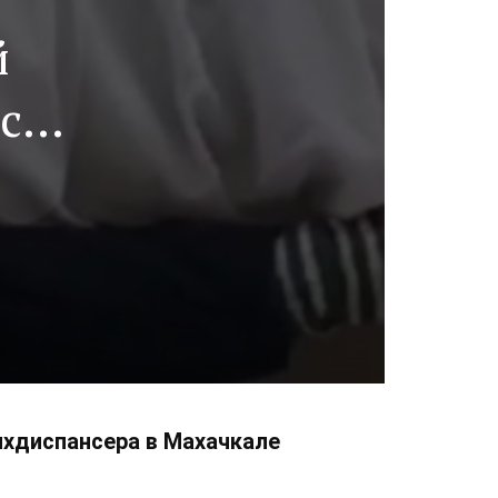
й
с
ихдиспансера в Махачкале