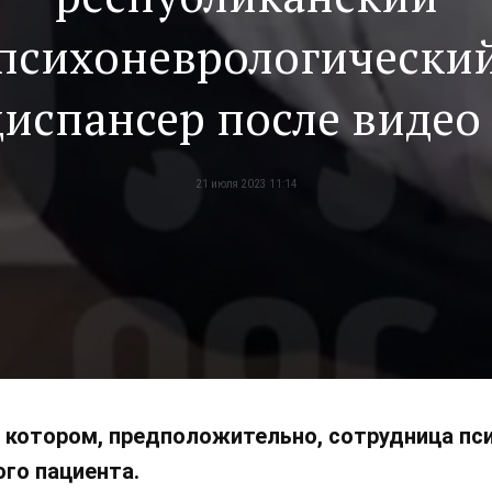
психоневрологически
диспансер после видео 
издевательствами над
21 июля 2023 11:14
пациентом
а котором, предположительно, сотрудница пс
го пациента.