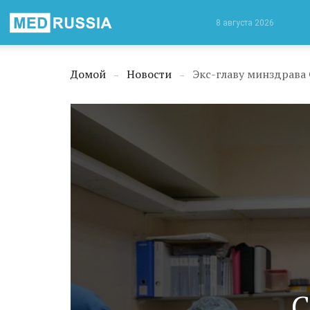
Медицинская
8 августа 2026
Россия
Домой
Новости
Экс-главу минздрава
→
→
С