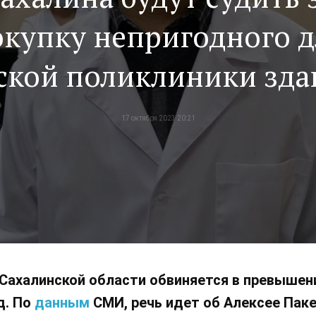
окупку непригодного д
ской поликлиники зд
17 октября 2023 20:21
халинской области обвиняется в превышении п
д. По
данным
СМИ, речь идет об Алексее Паке