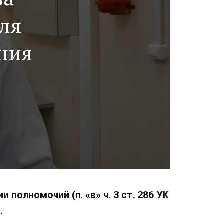
ля
ания
олномочий (п. «в» ч. 3 ст. 286 УК
.