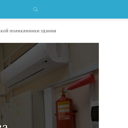
тской поликлиники здания
за