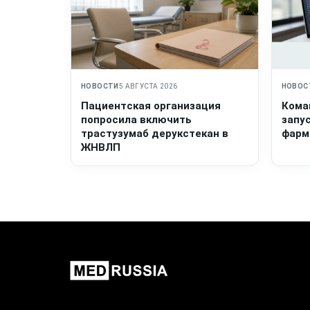
НОВОСТИ
5 АВГУСТА 2026
НОВОС
Пациентская организация
Кома
попросила включить
запу
трастузумаб дерукстекан в
фарм
ЖНВЛП