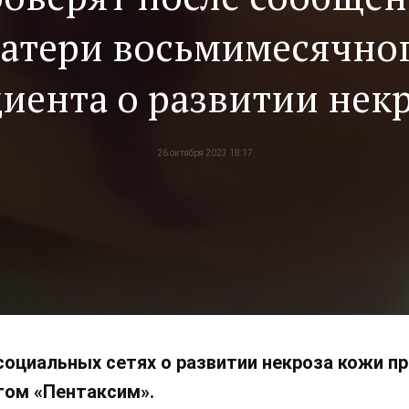
атери восьмимесячно
иента о развитии нек
после «Пентаксима»
26 октября 2023 18:17
социальных сетях о развитии некроза кожи п
том «Пентаксим».