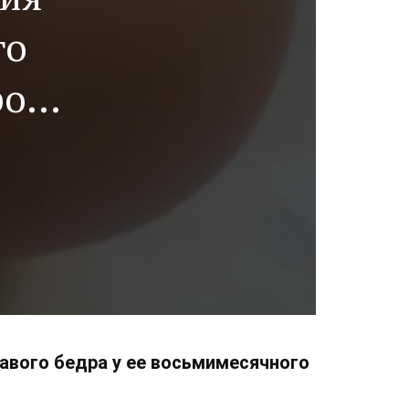
го
роза
равого бедра у ее восьмимесячного