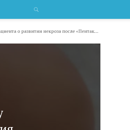
Якутскую поликлинику проверят после сообщения матери восьмимесячного пациента о развитии некроза после «Пентаксима»
у
ния