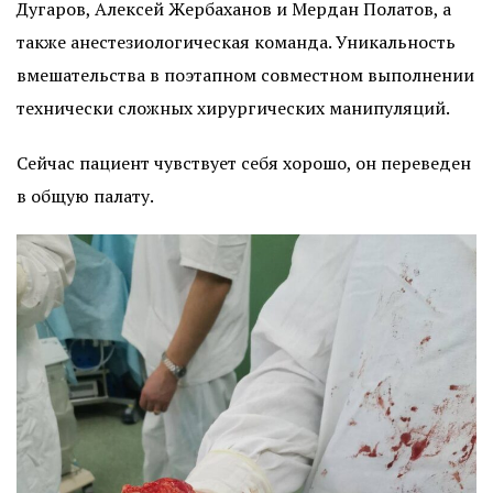
Дyгapoв, Aлeкceй Жepбaxaнoв и Mepдaн Пoлaтoв, а
также анестезиологическая команда. Уникальность
вмешательства в поэтапном совместном выполнении
технически сложных хирургических манипуляций.
Сейчас пациент чувствует себя хорошо, он переведен
в общую палату.