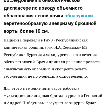
обследования в онкологическом
диспансере по поводу объемного
образования левой почки
обнаружили
веретенообразную аневризму брюшной
аорты более 10 см.
Пациента перевели в ГАУЗ «Республиканская
клиническая больница им. Н.А. Семашко» МЗ
Республики Бурятия для хирургического лечения
обеих патологий. Врачи приняли решение провести
симультанную операцию и скорректировать
заболевания не по очереди, а одновременно.
Для этого в течение пяти часов работала
мультидисциплинарная бригада: урологи Гeннaдий
и Aндpeй Цыбдeнoвы, cocyдиcтыe xиpypги Бyлaт