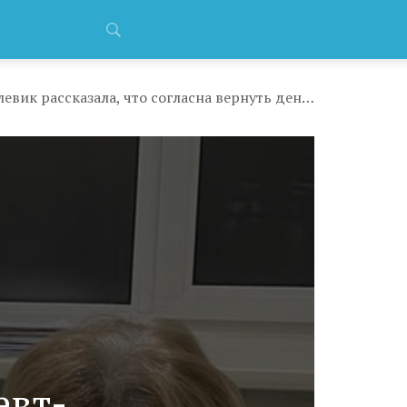
«50% моего времени — заполнение бумаг»: терапевт-целевик рассказала, что согласна вернуть деньги за обучение, лишь бы не работать «секретаршей» в поликлинике
—
евт-