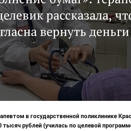
целевик рассказала, чт
гласна вернуть деньги
обучение, лишь бы не
9 января 2024 14:29
аботать «секретаршей»
поликлинике
апевтом в государственной поликлинике Крас
0 тысяч рублей (училась по целевой программ