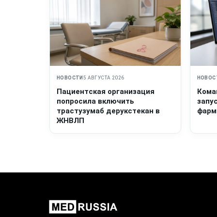
НОВОСТИ
5 АВГУСТА 2026
НОВОС
Пациентская организация
Кома
попросила включить
запу
трастузумаб дерукстекан в
фарм
ЖНВЛП