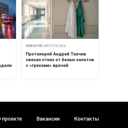
НОВОСТИ
5 АВГУСТА 2026
Протоиерей Андрей Ткачев
связал отказ от белых халатов
адали
с «грехами» врачей
 проекте
Вакансии
Контакты