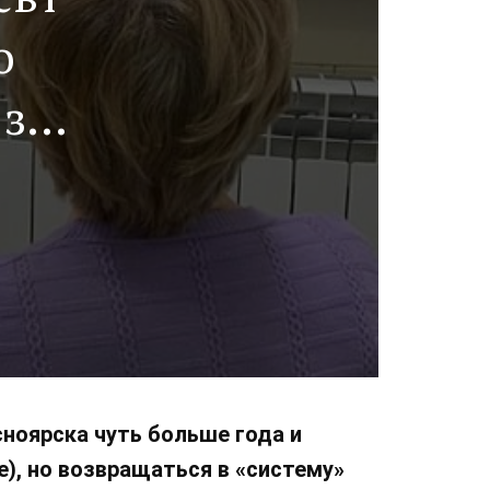
о
 за
 в
ноярска чуть больше года и
е), но возвращаться в «систему»