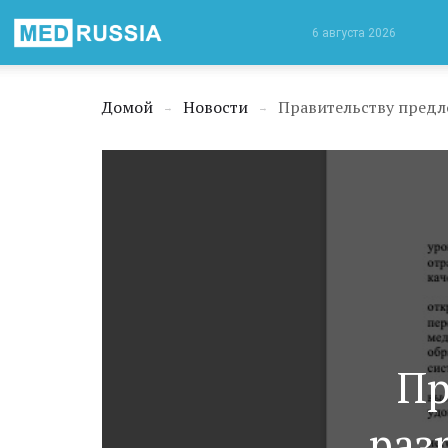
Медицинская
6 августа 2026
Россия
Домой
Новости
Правительству предл
→
→
Пр
раз