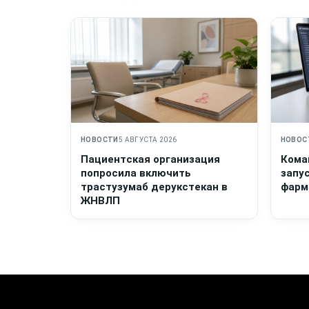
НОВОСТИ
5 АВГУСТА 2026
НОВОС
Пациентская организация
Кома
попросила включить
запу
трастузумаб дерукстекан в
фарм
ЖНВЛП