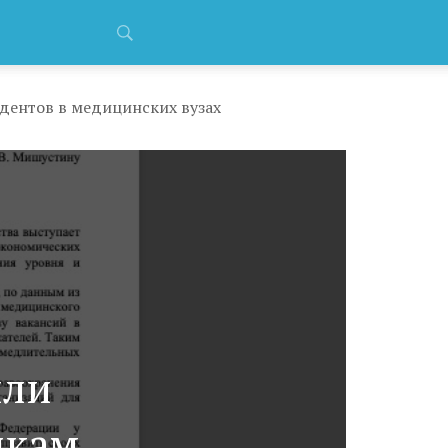
дентов в медицинских вузах
или
икам