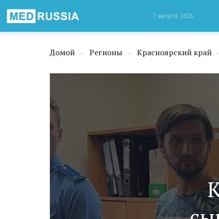
Медицинская
7 августа 2026
Россия
Домой
Регионы
Красноярский край
→
→
К
сы