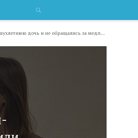
Красноярские родители-сыроеды, которые заморили двухлетнюю дочь и не обращались за медпомощью, получили 11 месяцев исправительных работ
и-
или