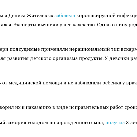
ны и Дениса Жителевых
заболела
коронавирусной инфекцие
лся. Эксперты выявили у нее кахексию. Однако вину род
очери подсудимые применяли нерациональный тип вскарм
ля развития детского организма продукты. У девочки ра
ь от медицинской помощи и не наблюдали ребенка у врач
орил их к наказанию в виде исправительных работ сроко
ый заморил голодом новорожденного сына,
получил
8 ле