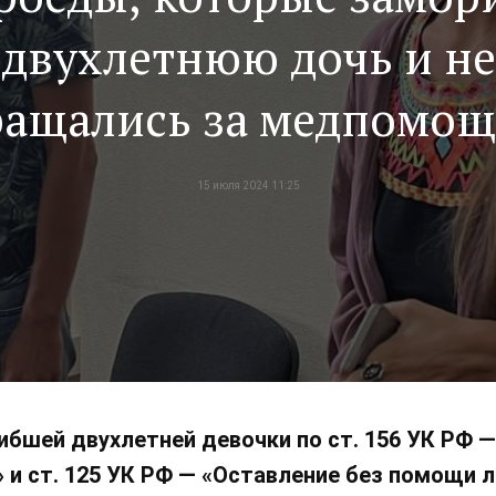
двухлетнюю дочь и не
ращались за медпомощ
получили 11 месяцев
15 июля 2024 11:25
исправительных рабо
ибшей двухлетней девочки по ст. 156 УК РФ 
и ст. 125 УК РФ — «Оставление без помощи л