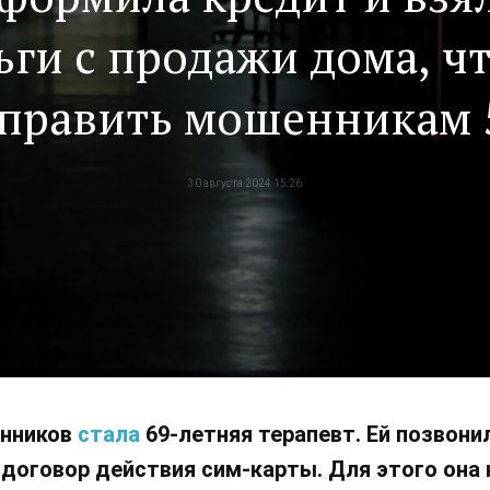
ьги с продажи дома, ч
править мошенникам 
млн рублей
30 августа 2024 15:26
енников
стала
69-летняя терапевт. Ей позвони
договор действия сим-карты. Для этого она 