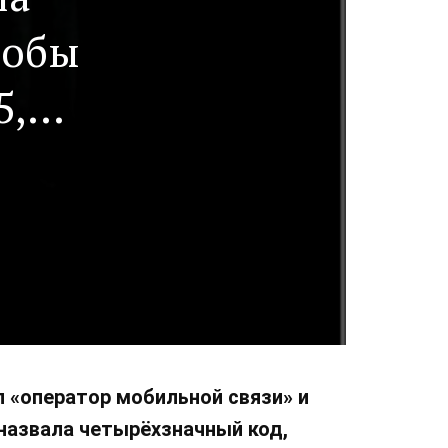
тобы
5,8
л «оператор мобильной связи» и
назвала четырёхзначный код,