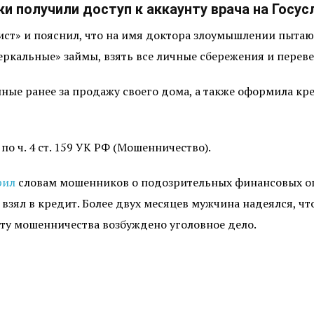
и получили доступ к аккаунту врача на Госусл
лист» и пояснил, что на имя доктора злоумышлении пыта
кальные» займы, взять все личные сбережения и перевес
енные ранее за продажу своего дома, а также оформила к
о ч. 4 ст. 159 УК РФ (Мошенничество).
рил
словам мошенников о подозрительных финансовых опе
взял в кредит. Более двух месяцев мужчина надеялся, что
кту мошенничества возбуждено уголовное дело.