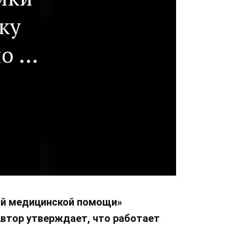
ку
о в
йком
рой медицинской помощи»
Автор утверждает, что работает