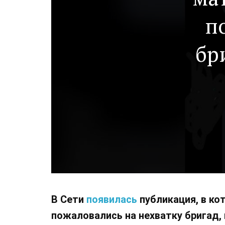
п
бр
инф
В Сети
появилась
публикация, в ко
пожаловались на нехватку бригад,