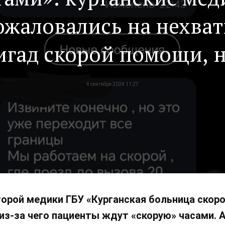
ожаловались на нехват
игад скорой помощи, н
Депздраве региона
4 сентября 2024 11:27
ормацию назвали фе
торой медики ГБУ «Курганская больница ско
 из-за чего пациенты ждут «скорую» часами. 