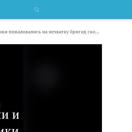
«Нас встречают с камерами и матами»: курганские медики пожаловались на нехватку бригад скорой помощи, но в Депздраве региона информацию назвали фейком
ми и
ики