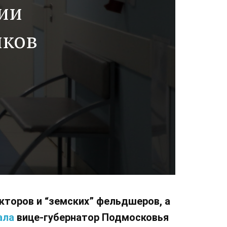
ии
иков
кторов и “земских” фельдшеров, а
ала
вице-губернатор Подмосковья