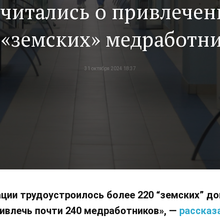
тчитались о привлечен
 «земских» медработн
31 октября 2024 18:37
ации трудоустроилось более 220 “земских” до
ривлечь почти 240 медработников», —
рассказ