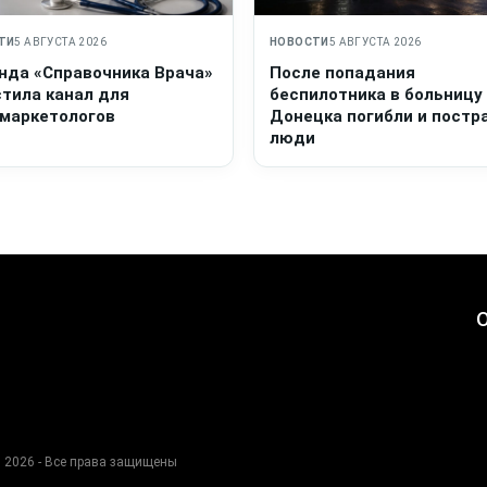
ТИ
5 АВГУСТА 2026
НОВОСТИ
5 АВГУСТА 2026
нда «Справочника Врача»
После попадания
стила канал для
беспилотника в больницу
маркетологов
Донецка погибли и постр
люди
О
 2026 - Все права защищены