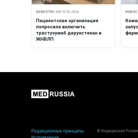
НОВОСТИ
5 АВГУСТА 2026
НОВОС
Пациентская организация
Кома
попросила включить
запу
трастузумаб дерукстекан в
фарм
ЖНВЛП
Редакционные принципы
© Медицинская Россия
Исправления