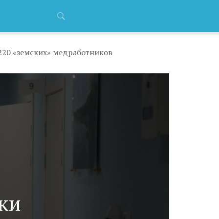
220 «земских» медработников
ки