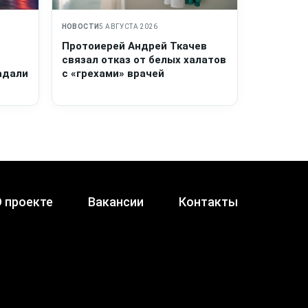
НОВОСТИ
5 АВГУСТА 2026
Протоиерей Андрей Ткачев
связал отказ от белых халатов
адали
с «грехами» врачей
 проекте
Вакансии
Контакты