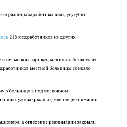
за разницы заработных плат, усугубит
лись
218 медработников из других
ос и невысоких зарплат, медики «сбегают» из
 медработников местной больницы сбежало
нную больницу в подмосковном
ольница» уже закрыли отделение реанимации
ационара, а отделение реанимации закрыли