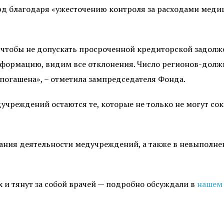
млрд благодаря «ужесточению контроля за расходами мед
 чтобы не допускать просроченной кредиторской задолж
формацию, видим все отклонения. Число регионов-должни
 погашена», – отметила зампредседателя Фонда.
дучреждений остаются те, которые не только не могут со
вания деятельности медучреждений, а также в невыпол
 и тянут за собой врачей — подробно обсуждали в
нашем