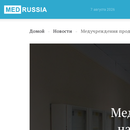
Медицинская
7 августа 2026
Россия
Домой
Новости
→
→
Ме
н