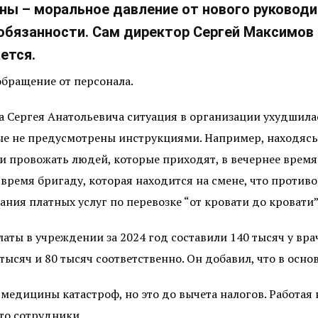
ны – моральное давление от нового руководи
язанности. Сам директор Сергей Максимов с
ется.
обращение от персонала.
 Сергея Анатольевича ситуация в организации ухудшила
рые не предусмотрены инструкциями. Например, находяс
и провожать людей, которые приходят, в вечернее врем
 время бригаду, которая находится на смене, что проти
ния платных услуг по перевозке “от кровати до кровати”»
аты в учреждении за 2024 год составили 140 тысяч у врач
тысяч и 80 тысяч соответственно. Он добавил, что в осно
медицины катастроф, но это до вычета налогов. Работая 
это сотрудники.