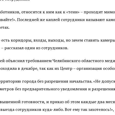
ботников, относится к ним как к «тени» – проходит мимо
ивайте!». Последней же каплей сотрудники называют ка
етах.
 есть коридоры, входы, выходы, но зачем ставить камер
, – рассказал один из сотрудников.
ачей объяснил требованием Челябинского областного ме
ходила в декабре, так как их Центр – организация особо
ерриторию города без разрешения начальства. «Не допус
етров без предварительного уведомления и разрешения р
 повышенной готовности, и приказ об этом каждые два мес
выезда сотрудников куда-либо. Вот ему так захотелось!»