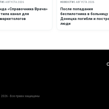
ТИ
5 АВГУСТА 2026
НОВОСТИ
5 АВГУСТА 2026
нда «Справочника Врача»
После попадания
стила канал для
беспилотника в больницу
маркетологов
Донецка погибли и постр
люди
О
 2026 - Все права защищены