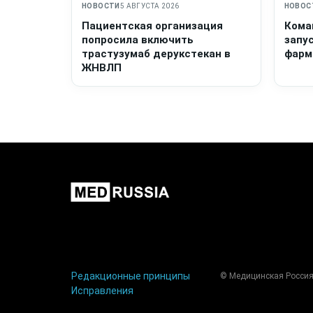
НОВОСТИ
5 АВГУСТА 2026
НОВОС
Пациентская организация
Кома
попросила включить
запу
трастузумаб дерукстекан в
фарм
ЖНВЛП
Редакционные принципы
© Медицинская Россия
Исправления