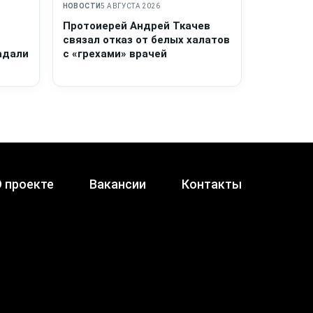
НОВОСТИ
5 АВГУСТА 2026
Протоиерей Андрей Ткачев
связал отказ от белых халатов
адали
с «грехами» врачей
 проекте
Вакансии
Контакты