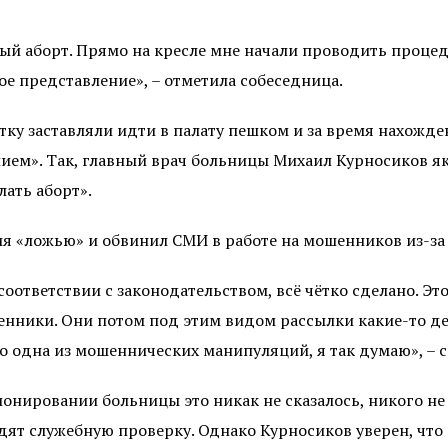
й аборт. Прямо на кресле мне начали проводить процеду
ое представление», – отметила собеседница.
тку заставляли идти в палату пешком и за время нахожд
ем». Так, главный врач больницы Михаил Курносиков яко
лать аборт».
ия «ложью» и обвинил СМИ в работе на мошенников из-за
в соответствии с законодательством, всё чётко сделано. Э
шенники. Они потом под этим видом рассылки какие-то де
Это одна из мошеннических манипуляций, я так думаю», – с
ционировании больницы это никак не сказалось, никого не
одят служебную проверку. Однако Курносиков уверен, чт