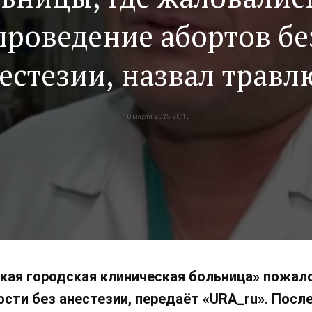
проведение абортов бе
естезии, назвал травл
свой адрес происками
10 марта 2025 20:15
иноагентов
кая городская клиническая больница» пожало
сти без анестезии, передаёт «URA_ru». После