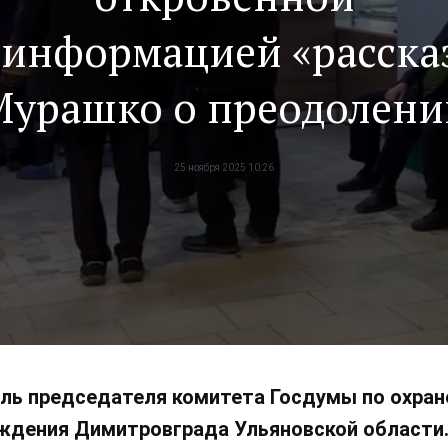
зинформацией «расска
Мурашко о преодолени
кадрового дефицита в
25 ноября 2025 10:26
здравоохранении
ль председателя комитета Госдумы по охран
ждения Димитровграда Ульяновской области. 