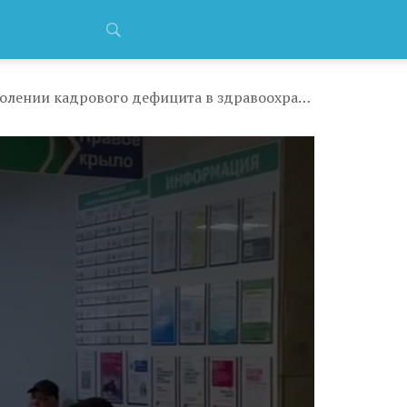
В Госдуме назвали откровенной дезинформацией «рассказы» Мурашко о преодолении кадрового дефицита в здравоохранении