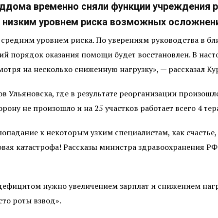
оддома временно сняли функции учреждения р
с низким уровнем риска возможных осложнен
о средним уровнем риска. По уверениям руководства в б
ий порядок оказания помощи будет восстановлен. В нас
мотря на несколько сниженную нагрузку», — рассказал К
в Ульяновска, где в результате реорганизации произошл
ону не произошло и на 25 участков работает всего 4 тер
 попадание к некоторым узким специалистам, как счастье,
овая катастрофа! Рассказы министра здравоохранения Р
дефицитом нужно увеличением зарплат и снижением нагру
то роты взвод».