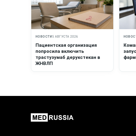
НОВОСТИ
5 АВГУСТА 2026
НОВОС
Пациентская организация
Кома
попросила включить
запу
трастузумаб дерукстекан в
фарм
ЖНВЛП