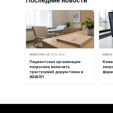
Последние новости
НОВОСТИ
5 АВГУСТА 2026
НОВОС
Пациентская организация
Кома
попросила включить
запу
трастузумаб дерукстекан в
фарм
ЖНВЛП