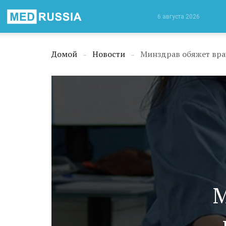
Медицинская
6 августа 2026
Россия
Домой
Новости
Минздрав обяжет вра
→
→
М