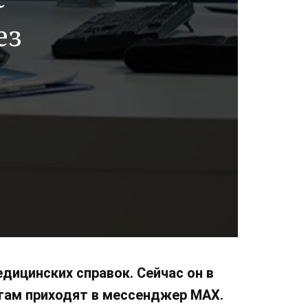
ез
дицинских справок. Сейчас он в
там приходят в мессенджер MAX.