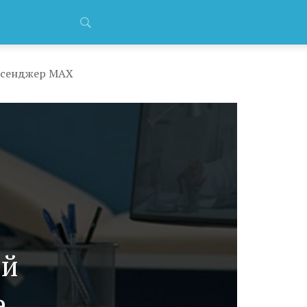
ессенджер MAX
ей
е