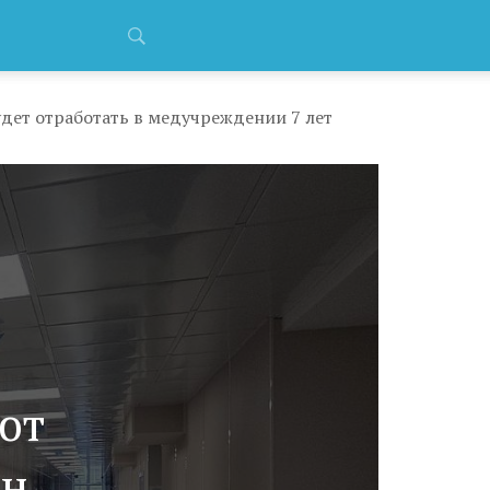
удет отработать в медучреждении 7 лет
ют
лн