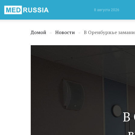
Медицинская
8 августа 2026
Россия
Домой
Новости
В Оренбуржье заманив
→
→
В
в