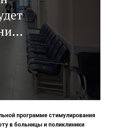
удет
нии
альной программе стимулирования
оту в больницы и поликлиники