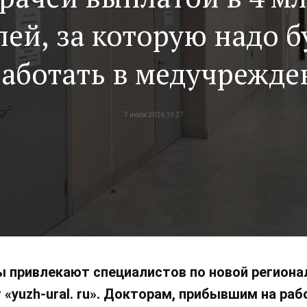
лей, за которую надо б
работать в медучрежде
7 лет
7 июля 2026 19:27
ы привлекают специалистов по новой регион
«yuzh-ural. ru». Докторам, прибывшим на раб