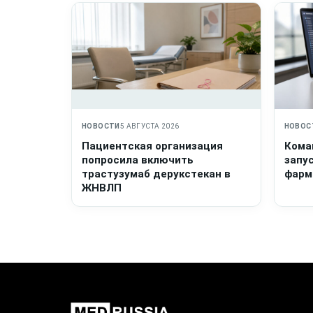
НОВОСТИ
5 АВГУСТА 2026
НОВОС
Пациентская организация
Кома
попросила включить
запу
трастузумаб дерукстекан в
фарм
ЖНВЛП