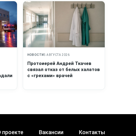
НОВОСТИ
5 АВГУСТА 2026
Протоиерей Андрей Ткачев
связал отказ от белых халатов
адали
с «грехами» врачей
 проекте
Вакансии
Контакты