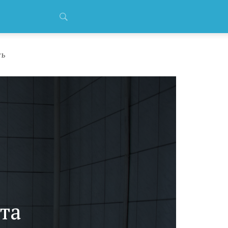
ть
та