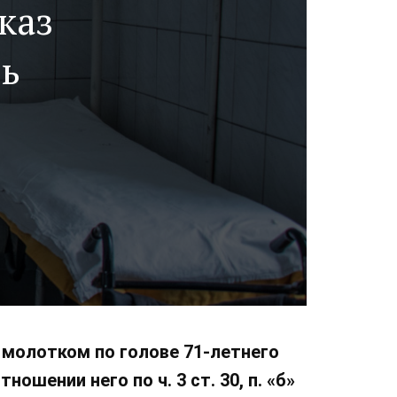
каз
ь
л молотком по голове 71-летнего
шении него по ч. 3 ст. 30, п. «б»