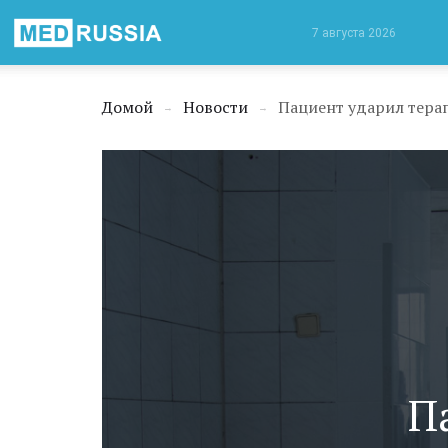
Медицинская
7 августа 2026
Россия
Домой
Новости
Пациент ударил терап
→
→
П