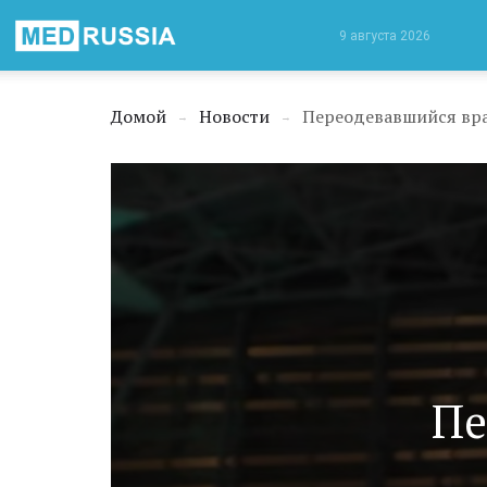
Медицинская
9 августа 2026
Россия
Домой
Новости
Переодевавшийся вра
→
→
Пе