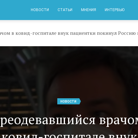
НОВОСТИ
СТАТЬИ
МНЕНИЯ
ИНТЕРВЬЮ
чом в ковид-госпитале внук пациентки покинул Россию 
НОВОСТИ
реодевавшийся врачо
ковид-госпитале внук