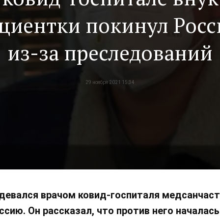
циентки покинул Рос
из-за преследований
29 ноября 2021 15:34
девался врачом ковид-госпиталя медсанчаст
ссию. Он рассказал, что против него началас