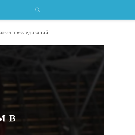
из-за преследований
м в