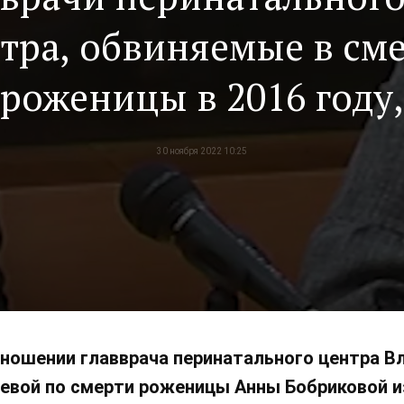
тра, обвиняемые в см
роженицы в 2016 году,
избежали уголовного
30 ноября 2022 10:25
наказания
тношении главврача перинатального центра 
вой по смерти роженицы Анны Бобриковой из