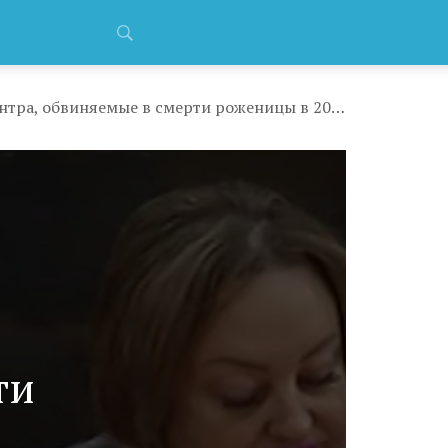
Во Владимирской области врачи перинатального центра, обвиняемые в смерти роженицы в 2016 году, избежали уголовного наказания
ти
о