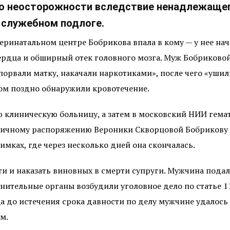
 по неосторожности вследствие ненадлежащег
 служебном подлоге.
перинатальном центре Бобрикова впала в кому — у нее нач
ердца и обширный отек головного мозга. Муж Бобриковой
порвали матку, накачали наркотиками», после чего «ушили
ком поздно обнаружили кровотечение.
 клиническую больницу, а затем в московский НИИ гемат
о личному распоряжению Вероники Скворцовой Бобрикову
мках, где через несколько дней она скончалась.
и и наказать виновных в смерти супруги. Мужчина подал 
анительные органы возбудили уголовное дело по статье 
а до истечения срока давности по делу мужчине удалось
м.