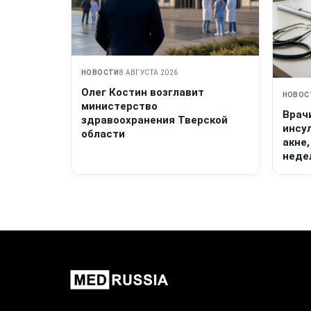
НОВОСТИ
8 АВГУСТА 2026
Олег Костин возглавит
НОВОС
министерство
Врач
здравоохранения Тверской
инсу
области
акне,
неде