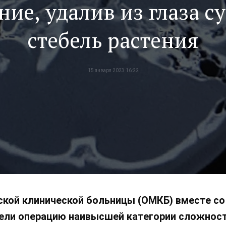
ние, удалив из глаза с
стебель растения
15 января 2023 16:22
ской клинической больницы (ОМКБ) вместе с
ели операцию наивысшей категории сложности