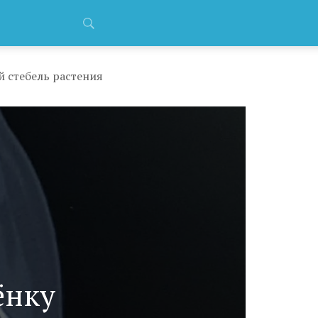
й стебель растения
ёнку