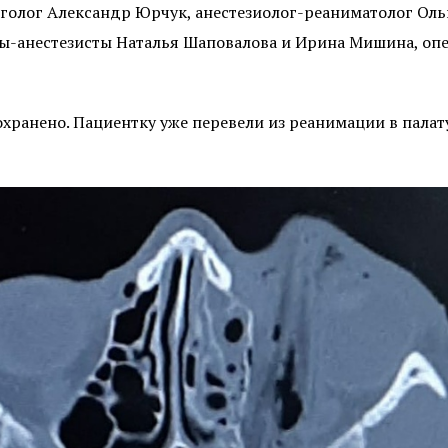
олог Александр Юрчук, анестезиолог-реаниматолог Ольг
ы-анестезисты Наталья Шаповалова и Ирина Мишина, оп
охранено. Пациентку уже перевели из реанимации в палату