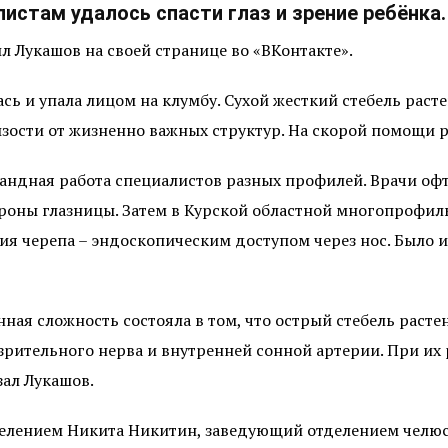
истам удалось спасти глаз и зрение ребёнка.
 Лукашов на своей странице во «ВКонтакте».
сь и упала лицом на клумбу. Сухой жесткий стебель раст
изости от жизненно важных структур. На скорой помощи р
мандная работа специалистов разных профилей. Врачи о
ороны глазницы. Затем в Курской областной многопрофи
ия черепа – эндоскопическим доступом через нос. Было 
ная сложность состояла в том, что острый стебель расте
 зрительного нерва и внутренней сонной артерии. При и
зал Лукашов.
лением Никита Никитин, заведующий отделением челюс