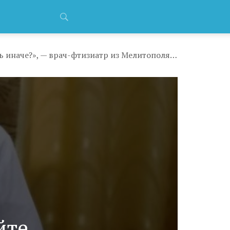
«Пациенты говорили: “Пожалуйста, не оставляйте нас!”, разве могла я поступить иначе?», — врач-фтизиатр из Мелитополя рассказала о своей работе
йте