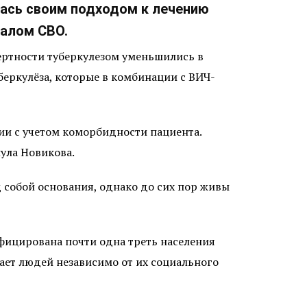
лась своим подходом к лечению
чалом СВО.
мертности туберкулезом уменьшились в
беркулёза, которые в комбинации с ВИЧ-
ии с учетом коморбидности пациента.
ула Новикова.
д собой основания, однако до сих пор живы
нфицирована почти одна треть населения
ает людей независимо от их социального