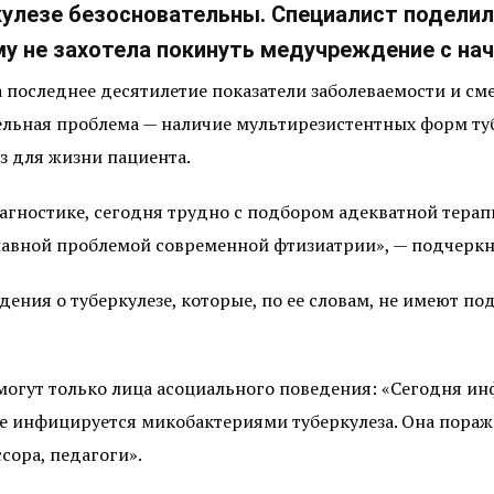
кулезе безосновательны. Специалист подели
му не захотела покинуть медучреждение с на
а последнее десятилетие показатели заболеваемости и с
лельная проблема — наличие мультирезистентных форм ту
 для жизни пациента.
агностике, сегодня трудно с подбором адекватной терап
лавной проблемой современной фтизиатрии», — подчеркн
дения о туберкулезе, которые, по ее словам, не имеют по
 могут только лица асоциального поведения: «Сегодня и
е инфицируется микобактериями туберкулеза. Она пораж
ссора, педагоги».