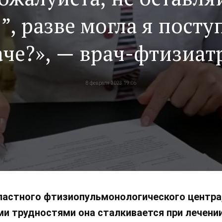
!”, разве могла я посту
че?», — врач-фтизиат
елитополя рассказала
8 февраля 2023 19:06
своей работе
ластного фтизиопульмонологического центра
ми трудностями она сталкивается при лечении