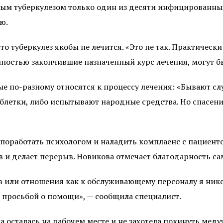
вным туберкулезом только один из десяти инфицированн
ю.
то туберкулез якобы не лечится. «Это не так. Практичес
ностью закончившие назначенный курс лечения, могут бы
ые по-разному относятся к процессу лечения: «Бывают сл
летки, либо испытывают народные средства. Но спасение
 поработать психологом и наладить комплаенс с пациенто
 и делает перерыв. Новикова отмечает благодарность са
или отношения как к обслуживающему персоналу я никог
просьбой о помощи», — сообщила специалист.
а осталась на рабочем месте и не захотела покинуть мед