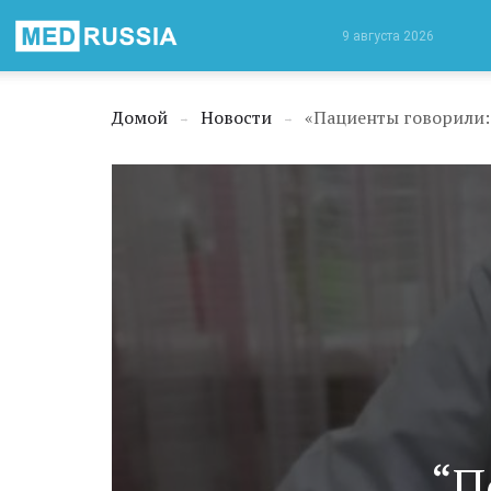
Медицинская
9 августа 2026
Россия
Домой
Новости
→
→
“П