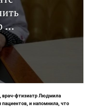
пить
р из
 о
, врач-фтизиатр Людмила
 пациентов, и напомнила, что