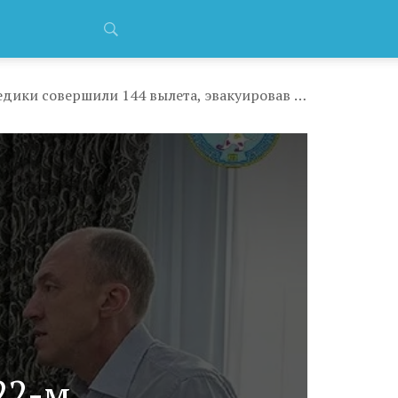
Благодаря развитию санитарной авиации, в 2022-м году в Республике Алтай медики совершили 144 вылета, эвакуировав из труднодоступных мест 177 пациентов
22-м