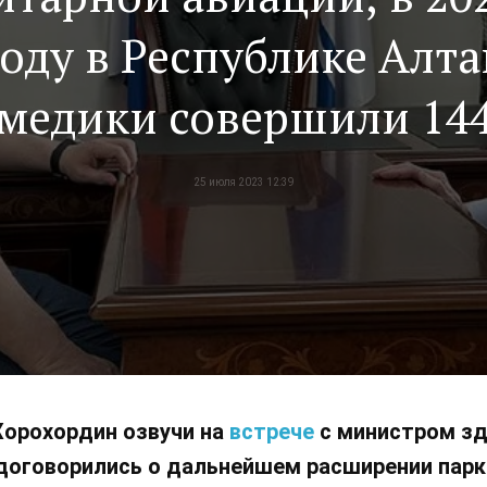
году в Республике Алта
медики совершили 14
вылета, эвакуировав и
25 июля 2023 12:39
руднодоступных мест 1
пациентов
Хорохордин озвучи на
встрече
с министром зд
 договорились о дальнейшем расширении парк