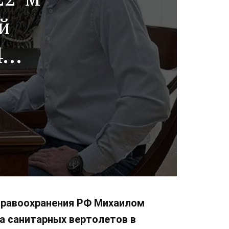
й
4
з
77
равоохранения РФ Михаилом
а санитарных вертолетов в