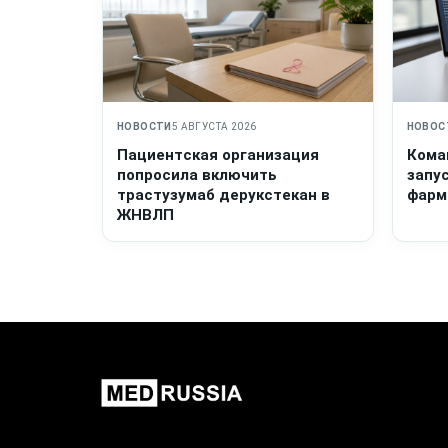
НОВОСТИ
5 АВГУСТА 2026
НОВОС
Пациентская организация
Кома
попросила включить
запу
трастузумаб дерукстекан в
фарм
ЖНВЛП