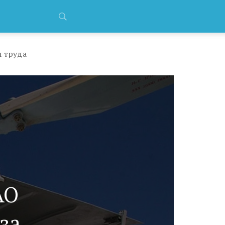
я труда
АО
за