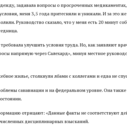
 одежду, задавала вопросы о просроченных медикаментах
словия, меня 3,5 года притесняли и унижали. И за это ж
лили. Руководство сказало, что у меня есть 20 минут со
седница.
 требовала улучшить условия труда. Но, как заявляют вра
росы напрямую через Салехард», минуя местное руководс
жебное жилье, столкнули лбами с коллегами и едва не спус
облемы санавиации и на федеральном уровне. Она также 
состоянии.
ормацию отрицают: «Данные факты не соответствуют дей
гочисленных дисциплинарных взысканий.