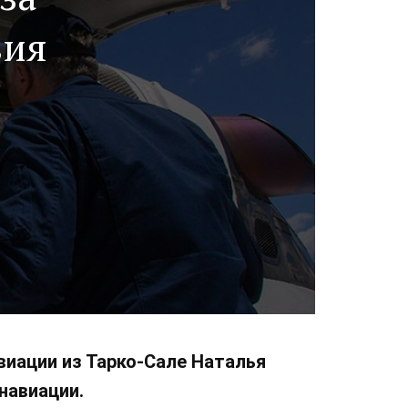
вия
иации из Тарко-Сале Наталья
навиации.