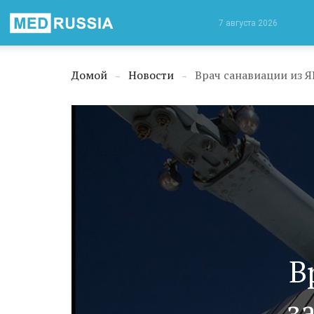
Медицинская
7 августа 2026
Россия
Домой
Новости
Врач санавиации из Я
→
→
В
з