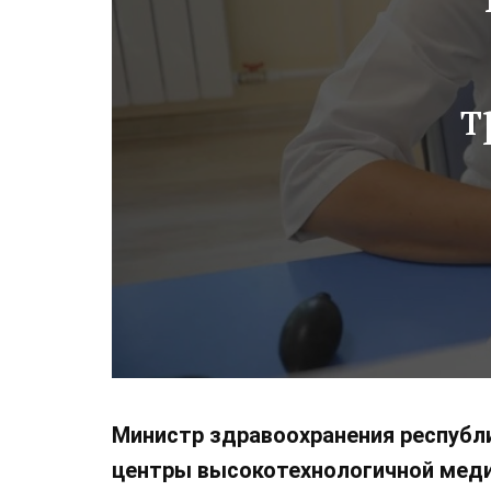
т
цен
н
Министр здравоохранения республи
центры высокотехнологичной меди