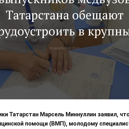
Татарстана обещают
рудоустроить в крупн
тры, в которых якобы 
23 августа 2023 19:11
еобходимости в молод
специалистах»
ки Татарстан Марсель Миннуллин заявил, что
цинской помощи (ВМП), молодому специалист