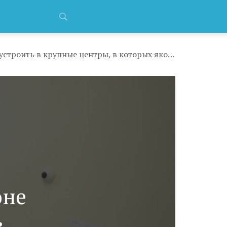
После года работы в районе выпускников медвузов Татарстана обещают трудоустроить в крупные центры, в которых якобы «нет необходимости в молодых специалистах»
оне
в