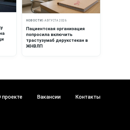
НОВОСТИ
5 АВГУСТА 2026
ку
Пациентская организация
на
попросила включить
щи
трастузумаб дерукстекан в
ЖНВЛП
 проекте
Вакансии
Контакты