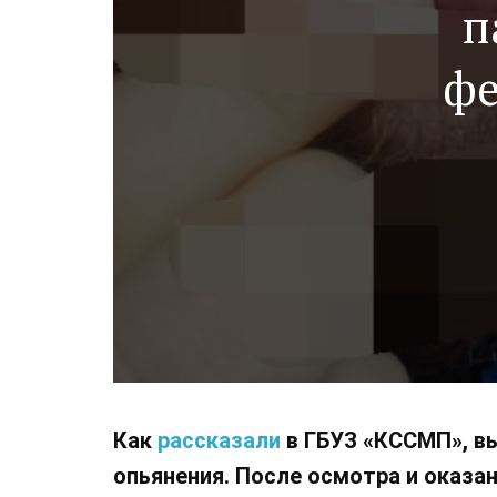
п
фе
Как
рассказали
в ГБУЗ «КССМП», в
опьянения. После осмотра и оказа