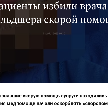
ациенты избили врача
льдшера скорой пом
9 ноября 2023 09:32
ызвавшие скорую помощь супруги находились 
ния медпомощи начали оскорблять «скоропомо