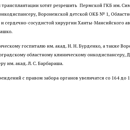
й трансплантации хотят резрешить
Пермской ГКБ им. Сим
онкодиспансеру, Воронежской детской ОКБ № 1, Областн
 и сердечно-сосудистой хирургии Ханты-Мансийского ав
машко.
ческому госпиталю им. акад. Н. Н. Бурденко, а также В
оградскому областному клиническому онкодиспансеру, Де
 им. акад. Л. С. Барбараша.
ждений с правом забора органов увеличатся со 164 до 17