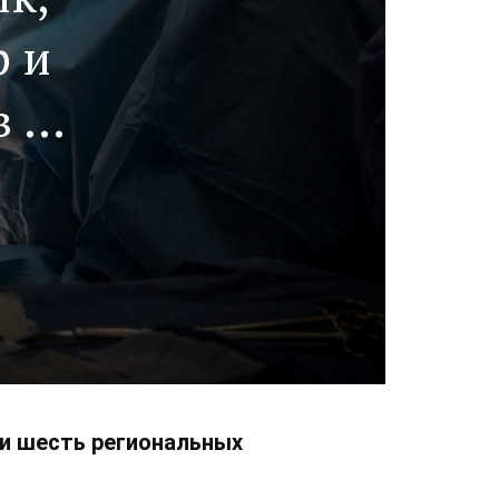
р и
в и
и шесть региональных