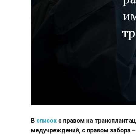
им
тр
В
список
с правом на транспланта
медучреждений, с правом забора –