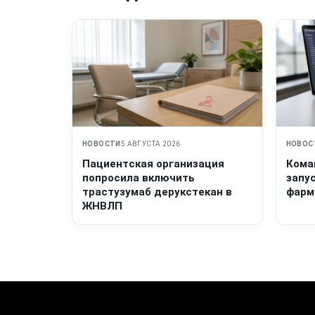
НОВОСТИ
5 АВГУСТА 2026
НОВОС
Пациентская организация
Кома
попросила включить
запу
трастузумаб дерукстекан в
фарм
ЖНВЛП