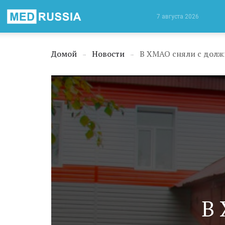
Медицинская
7 августа 2026
Россия
Домой
Новости
В ХМАО сняли с долж
→
→
В 