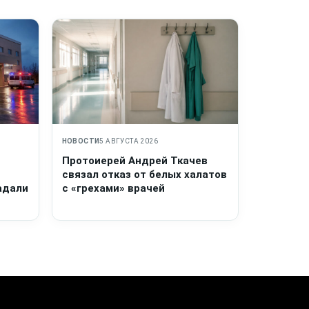
НОВОСТИ
5 АВГУСТА 2026
Протоиерей Андрей Ткачев
связал отказ от белых халатов
адали
с «грехами» врачей