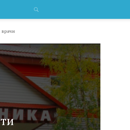
 врачи
сти