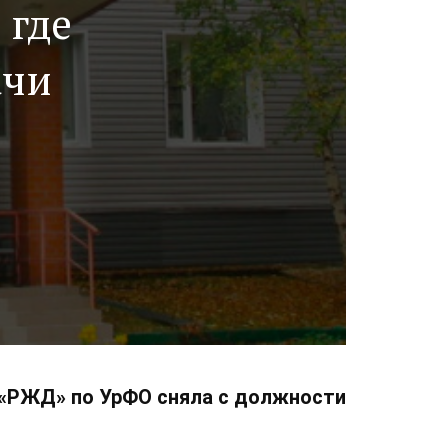
 где
ачи
 «РЖД» по УрФО сняла с должности