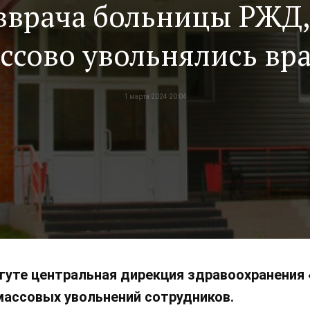
вврача больницы РЖД,
ссово увольнялись вр
1 марта 2024 20:04
гуте центральная дирекция здравоохранения
массовых увольнений сотрудников.