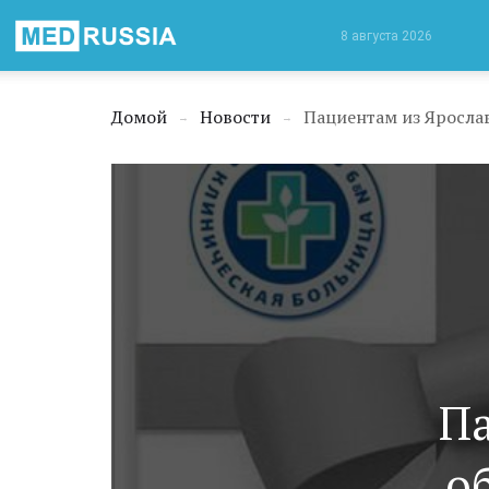
Медицинская
8 августа 2026
Россия
Домой
Новости
Пациентам из Яросла
→
→
Па
о