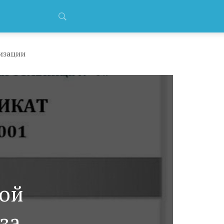
изации
кой
за