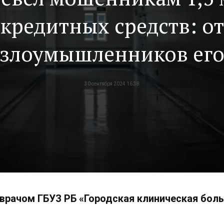
кредитных средств: от
злоумышленников ег
сали главврач, медсес
30 сентября 2024 16:38
полицейские и супруг
врачом ГБУЗ РБ «Городская клиническая бол