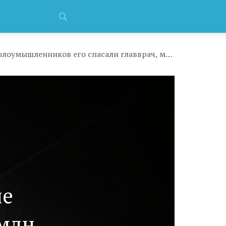
В Башкирии врач едва не перевел мошенникам 1,5 млн кредитных средств: от злоумышленников его спасали главврач, медсестра, полицейские и супруга
не
 млн