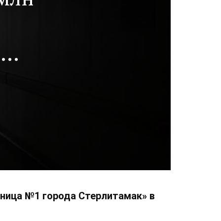
о
тра,
а
ьница №1 города Стерлитамак» в