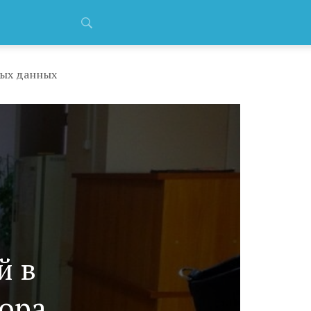
ных данных
й в
тора