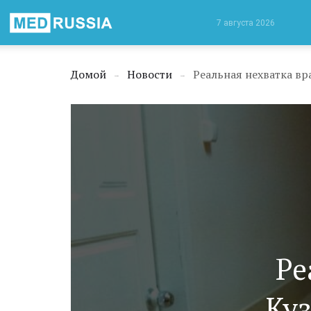
Медицинская
7 августа 2026
Россия
Домой
Новости
Реальная нехватка вр
→
→
Ре
Куз