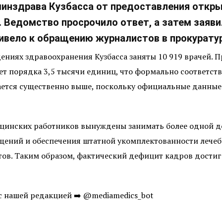
минздрава Кузбасса от предоставления откры
 Ведомство просрочило ответ, а затем заявил
ривело к обращению журналистов в прокуратур
ениях здравоохранения Кузбасса заняты 10 919 врачей. 
ет порядка 3,5 тысячи единиц, что формально соответст
ается существенно выше, поскольку официальные данные 
ицинских работников вынуждены занимать более одной до
ений и обеспечения штатной укомплектованности лечеб
ов. Таким образом, фактический дефицит кадров достигае
с нашей редакцией ➡️ @mediamedics_bot