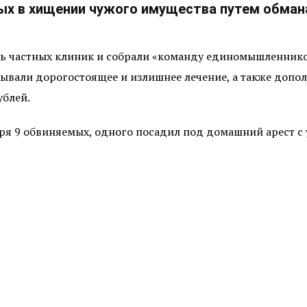
х в хищении чужого имущества путем обмана
еть частных клиник и собрали «команду единомышленнико
зывали дорогостоящее и излишнее лечение, а также допо
ублей.
аря 9 обвиняемых, одного посадил под домашний арест с 