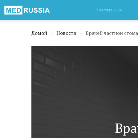
Медицинская
7 августа 2026
Россия
Домой
Новости
Врачей частной стом
→
→
Вра