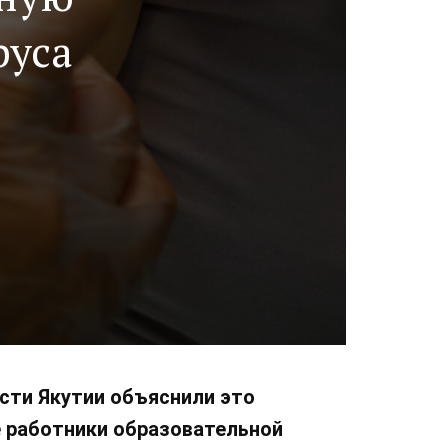
руса
асти Якутии объяснили это
е работники образовательной