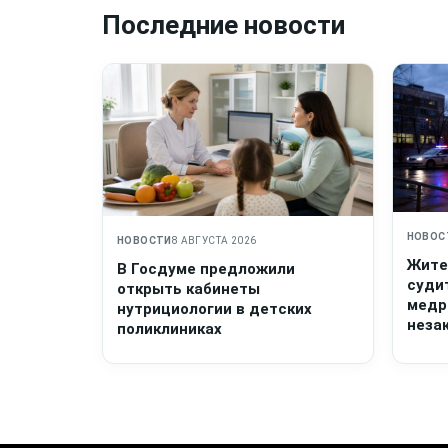
Последние новости
НОВОС
НОВОСТИ
8 АВГУСТА 2026
Жите
В Госдуме предложили
суди
открыть кабинеты
медр
нутрициологии в детских
неза
поликлиниках