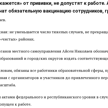
ткажется» от прививки, не допустят к работ
чат обязательную вакцинацию сотрудников, г
ев.
жная: не уменьшается число тяжелых случаев, не прекращ
 «чистых» районах.
органов местного самоуправления Айсен Николаев обозна
образований и городских округов издать соответствующ
словам, обязаны все работники образовательной сферы, 
чиная с организаторов и участников до привлеченного п
асштаба.
актами федерального и республиканского уровня в случа
опущен к работе.