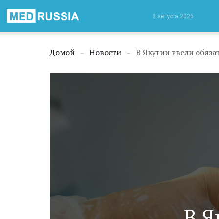
Медицинская
8 августа 2026
Россия
Домой
Новости
В Якутии ввели обяз
→
→
В Я