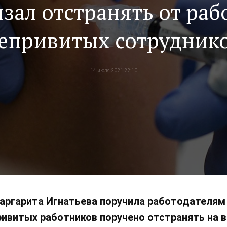
язал отстранять от раб
епривитых сотрудник
14 июля 2021 22:10
аргарита Игнатьева поручила работодателям
ривитых работников поручено отстранять на 