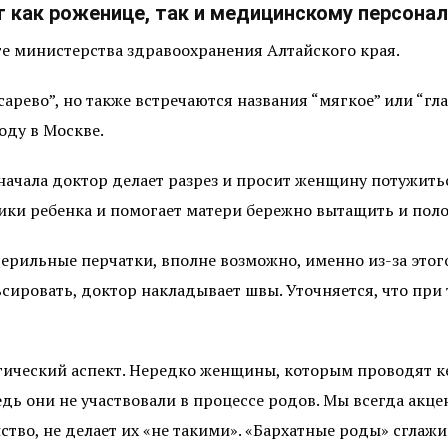
 как роженице, так и медицинскому персонал
е министерства здравоохранения Алтайского края.
арево”, но также встречаются названия “мягкое” или “гл
оду в Москве.
начала доктор делает разрез и просит женщину потужить
ики ребенка и помогает матери бережно вытащить и поло
ерильные перчатки, вполне возможно, именно из-за этог
ьсировать, доктор накладывает швы. Уточняется, что пр
гический аспект. Нередко женщины, которым проводят ке
дь они не участвовали в процессе родов. Мы всегда акц
ство, не делает их «не такими». «Бархатные роды» сглаж