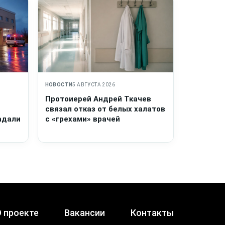
НОВОСТИ
5 АВГУСТА 2026
Протоиерей Андрей Ткачев
связал отказ от белых халатов
адали
с «грехами» врачей
 проекте
Вакансии
Контакты