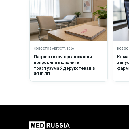
НОВОСТИ
5 АВГУСТА 2026
НОВОС
Пациентская организация
Кома
попросила включить
запу
трастузумаб дерукстекан в
фарм
ЖНВЛП