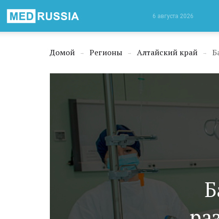
Медицинская
6 августа 2026
Россия
Домой
Регионы
Алтайский край
Б
→
→
→
Б
ра