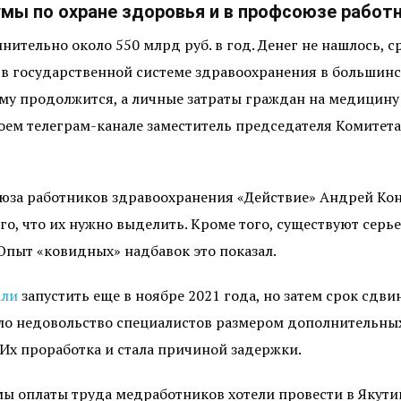
мы по охране здоровья и в профсоюзе работ
нительно около 550 млрд руб. в год. Денег не нашлось, 
а в государственной системе здравоохранения в большинс
ему продолжится, а личные затраты граждан на медицину
оем телеграм-канале заместитель председателя Комитета
а работников здравоохранения «Действие» Андрей Коно
ого, что их нужно выделить. Кроме того, существуют сер
Опыт «ковидных» надбавок это показал.
али
запустить еще в ноябре 2021 года, но затем срок сдви
ало недовольство специалистов размером дополнительн
 Их проработка и стала причиной задержки.
ы оплаты труда медработников хотели провести в Якутии