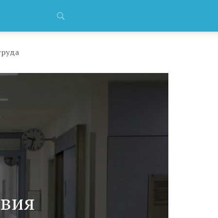
труда
твия